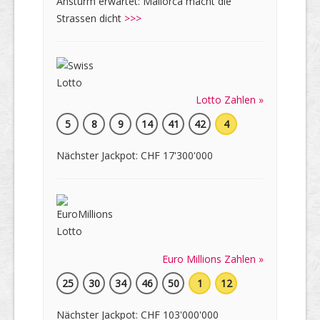
Ansturm erwartet: Mallorca macht die
Strassen dicht
>>>
Lotto Zahlen »
5
8
9
14
41
42
4
Nächster Jackpot: CHF 17'300'000
Euro Millions Zahlen »
25
30
34
46
50
1
12
Nächster Jackpot: CHF 103'000'000