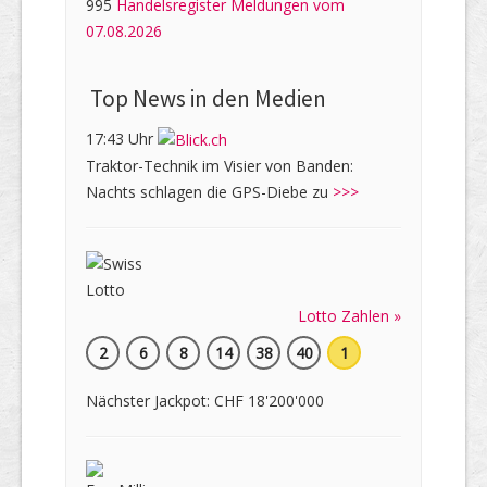
995
Handelsregister Meldungen vom
07.08.2026
Top News in den Medien
17:43 Uhr
Traktor-Technik im Visier von Banden:
Nachts schlagen die GPS-Diebe zu
>>>
Lotto Zahlen »
2
6
8
14
38
40
1
Nächster Jackpot: CHF 18'200'000