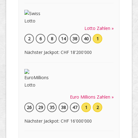
Lotto Zahlen »
2
6
8
14
38
40
1
Nächster Jackpot: CHF 18'200'000
Euro Millions Zahlen »
26
29
35
38
47
1
2
Nächster Jackpot: CHF 16'000'000