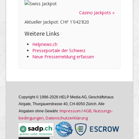
Casino Jackpots »
Aktueller Jackpot: CHF 1'042'820
Weitere Links
Helpnews.ch
Presseportale der Schweiz
Neue Pressemeldung erfassen
Copyright © 1996-2026 HELP Media AG, Geschäftshaus
Airgate, Thurgauer­strasse 40, CH-8050 Zürich. Alle
Im­pres­sum
AGB, Nutzungs­
Angaben ohne Gewähr.
/
bedin­gungen, Daten­schutz­er­klärung