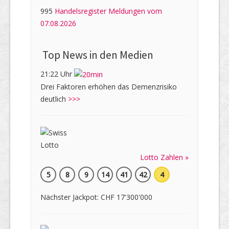
995
Handelsregister Meldungen vom
07.08.2026
Top News in den Medien
21:22 Uhr
Drei Faktoren erhöhen das Demenzrisiko
deutlich
>>>
Lotto Zahlen »
5
8
9
14
41
42
4
Nächster Jackpot: CHF 17'300'000