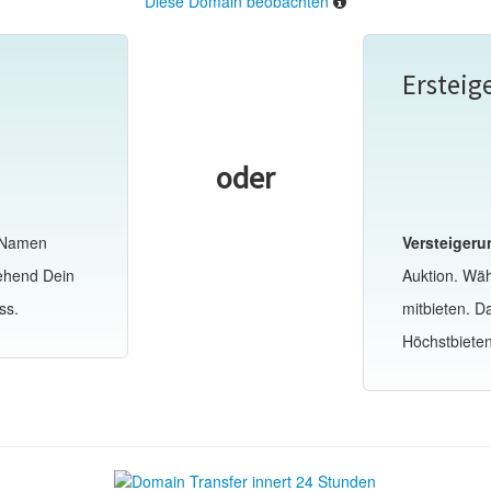
Diese Domain beobachten
Ersteig
oder
-Namen
Versteigeru
gehend Dein
Auktion. Wä
ss.
mitbieten. 
Höchstbiete