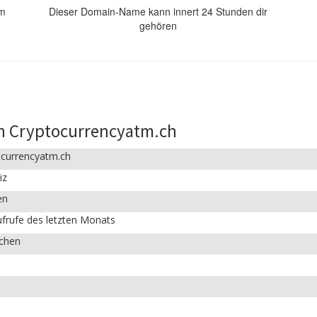
om
Dieser Domain-Name kann innert 24 Stunden dir
gehören
n Cryptocurrencyatm.ch
ocurrencyatm.ch
iz
en
frufe des letzten Monats
ichen