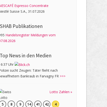
NESCAFÉ Espresso Concentrate
Nestlé Suisse S.A., 31.07.2026
SHAB Publi­kati­onen
995
Handelsregister Meldungen vom
07.08.2026
Top News in den Medien
16:37 Uhr
Polizei sucht Zeugen: Täter flieht nach
bewaffnetem Bankraub in Farvagny FR
>>>
Lotto Zahlen »
5
8
9
14
41
42
4