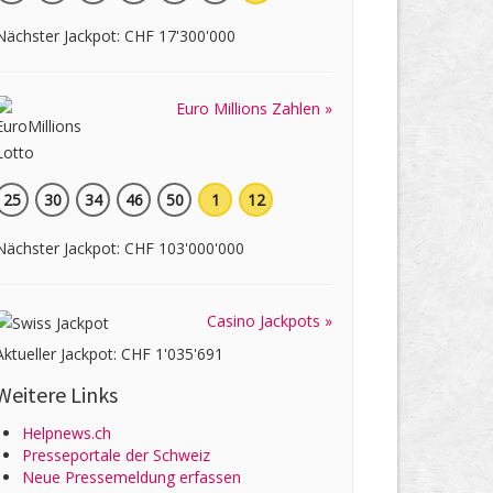
Nächster Jackpot: CHF 17'300'000
Euro Millions Zahlen »
25
30
34
46
50
1
12
Nächster Jackpot: CHF 103'000'000
Casino Jackpots »
Aktueller Jackpot: CHF 1'035'691
Weitere Links
Helpnews.ch
Presseportale der Schweiz
Neue Pressemeldung erfassen