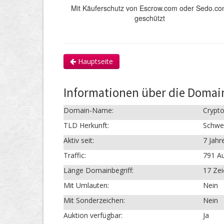
Mit Käuferschutz von Escrow.com oder Sedo.c
geschützt
Hauptseite
Informationen über die Domai
Domain-Name:
Crypt
TLD Herkunft:
Schwe
Aktiv seit:
7 Jahr
Traffic:
791 Au
Länge Domainbegriff:
17 Ze
Mit Umlauten:
Nein
Mit Sonderzeichen:
Nein
Auktion verfügbar:
Ja