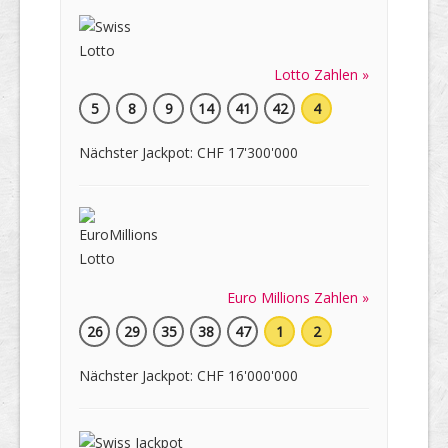
Lotto Zahlen »
5
8
9
14
41
42
4
Nächster Jackpot: CHF 17'300'000
Euro Millions Zahlen »
26
29
35
38
47
1
2
Nächster Jackpot: CHF 16'000'000