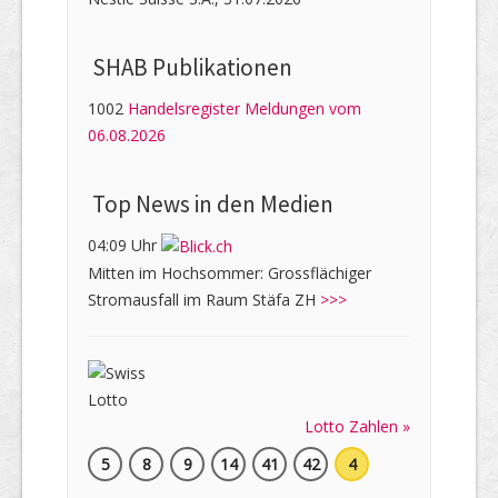
SHAB Publi­kati­onen
1002
Handelsregister Meldungen vom
06.08.2026
Top News in den Medien
04:09 Uhr
Mitten im Hochsommer: Grossflächiger
Stromausfall im Raum Stäfa ZH
>>>
Lotto Zahlen »
5
8
9
14
41
42
4