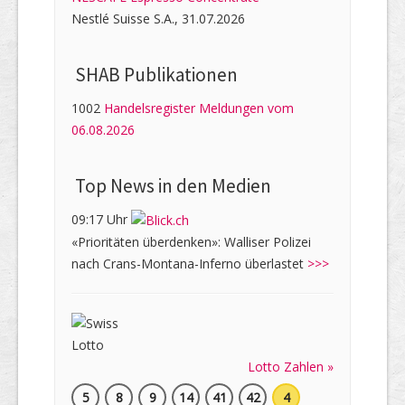
Nestlé Suisse S.A., 31.07.2026
SHAB Publi­kati­onen
1002
Handelsregister Meldungen vom
06.08.2026
Top News in den Medien
09:17 Uhr
«Prioritäten überdenken»: Walliser Polizei
nach Crans-Montana-Inferno überlastet
>>>
Lotto Zahlen »
5
8
9
14
41
42
4