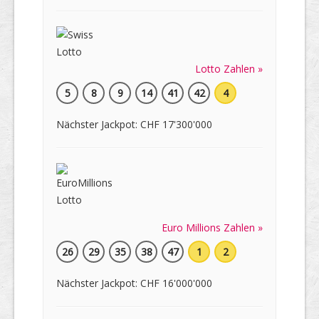
Lotto Zahlen »
5
8
9
14
41
42
4
Nächster Jackpot: CHF 17'300'000
Euro Millions Zahlen »
26
29
35
38
47
1
2
Nächster Jackpot: CHF 16'000'000