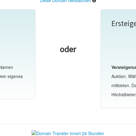
Diese Domain beobachten
Ersteig
oder
-Namen
Versteigeru
Dein eigenes
Auktion. Wä
mitbieten. 
Höchstbiete