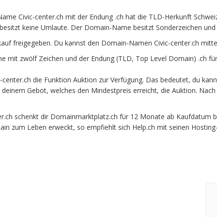
ame Civic-center.ch mit der Endung .ch hat die TLD-Herkunft Schweiz
besitzt keine Umlaute. Der Domain-Name besitzt Sonderzeichen und is
kauf freigegeben. Du kannst den Domain-Namen Civic-center.ch mitt
e mit zwölf Zeichen und der Endung (TLD, Top Level Domain) .ch für
enter.ch die Funktion Auktion zur Verfügung. Das bedeutet, du kanns
it deinem Gebot, welches den Mindestpreis erreicht, die Auktion. N
.ch schenkt dir Domainmarktplatz.ch für 12 Monate ab Kaufdatum beim
ain zum Leben erweckt, so empfiehlt sich Help.ch mit seinen Hosting