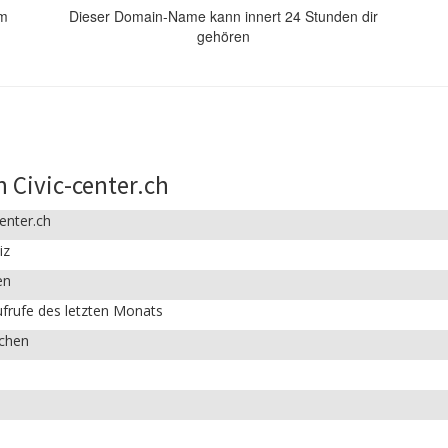
om
Dieser Domain-Name kann innert 24 Stunden dir
gehören
 Civic-center.ch
center.ch
iz
en
frufe des letzten Monats
ichen