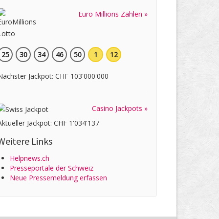
Euro Millions Zahlen »
25
30
34
46
50
1
12
Nächster Jackpot: CHF 103'000'000
Casino Jackpots »
Aktueller Jackpot: CHF 1'034'137
Weitere Links
Helpnews.ch
Presseportale der Schweiz
Neue Pressemeldung erfassen