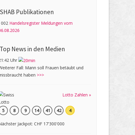
SHAB Publi­kati­onen
1002
Handelsregister Meldungen vom
06.08.2026
Top News in den Medien
21:42 Uhr
Weiterer Fall: Mann soll Frauen betäubt und
missbraucht haben
>>>
Lotto Zahlen »
5
8
9
14
41
42
4
Nächster Jackpot: CHF 17'300'000