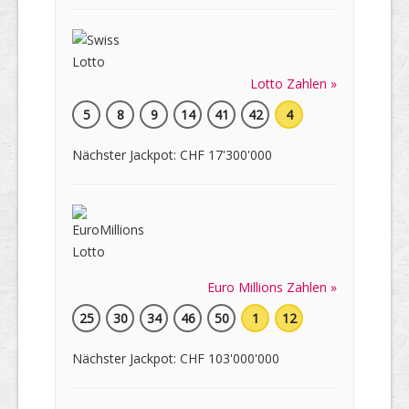
Lotto Zahlen »
5
8
9
14
41
42
4
Nächster Jackpot: CHF 17'300'000
Euro Millions Zahlen »
25
30
34
46
50
1
12
Nächster Jackpot: CHF 103'000'000