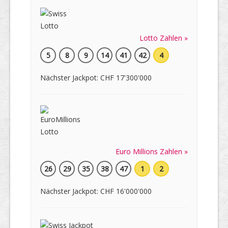
Lotto Zahlen »
5
8
9
14
41
42
4
Nächster Jackpot: CHF 17'300'000
Euro Millions Zahlen »
26
29
35
38
47
1
2
Nächster Jackpot: CHF 16'000'000