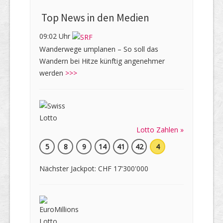
Top News in den Medien
09:02 Uhr
Wanderwege umplanen – So soll das
Wandern bei Hitze künftig angenehmer
werden
>>>
Lotto Zahlen »
5
8
9
14
41
42
4
Nächster Jackpot: CHF 17'300'000