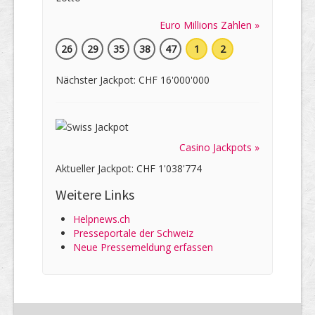
Euro Millions Zahlen »
26
29
35
38
47
1
2
Nächster Jackpot: CHF 16'000'000
Casino Jackpots »
Aktueller Jackpot: CHF 1'038'774
Weitere Links
Helpnews.ch
Presseportale der Schweiz
Neue Pressemeldung erfassen