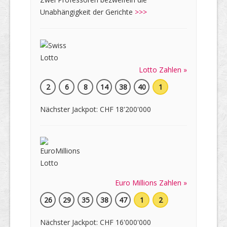
Unabhängigkeit der Gerichte
>>>
Lotto Zahlen »
2
6
8
14
38
40
1
Nächster Jackpot: CHF 18'200'000
Euro Millions Zahlen »
26
29
35
38
47
1
2
Nächster Jackpot: CHF 16'000'000