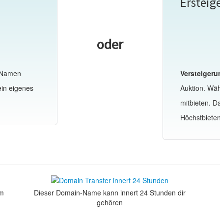
Ersteig
oder
-Namen
Versteigeru
ein eigenes
Auktion. Wä
mitbieten. 
Höchstbiete
om
Dieser Domain-Name kann innert 24 Stunden dir
gehören