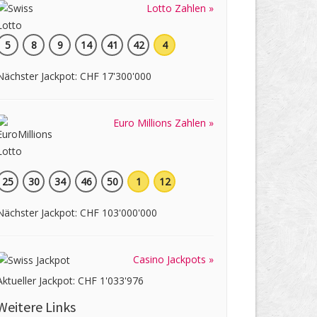
Lotto Zahlen »
5
8
9
14
41
42
4
Nächster Jackpot: CHF 17'300'000
Euro Millions Zahlen »
25
30
34
46
50
1
12
Nächster Jackpot: CHF 103'000'000
Casino Jackpots »
Aktueller Jackpot: CHF 1'033'976
Weitere Links