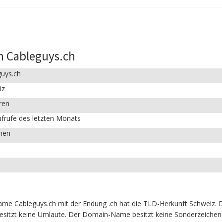
n Cableguys.ch
guys.ch
iz
ren
frufe des letzten Monats
chen
e Cableguys.ch mit der Endung .ch hat die TLD-Herkunft Schweiz. D
esitzt keine Umlaute. Der Domain-Name besitzt keine Sonderzeichen u