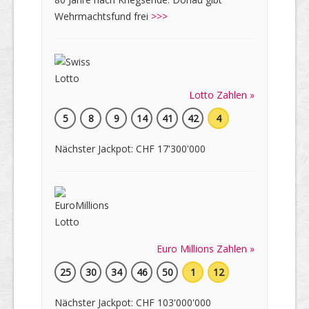
Wehrmachtsfund frei
>>>
Lotto Zahlen »
5
8
9
14
41
42
4
Nächster Jackpot: CHF 17'300'000
Euro Millions Zahlen »
25
30
34
46
50
1
12
Nächster Jackpot: CHF 103'000'000