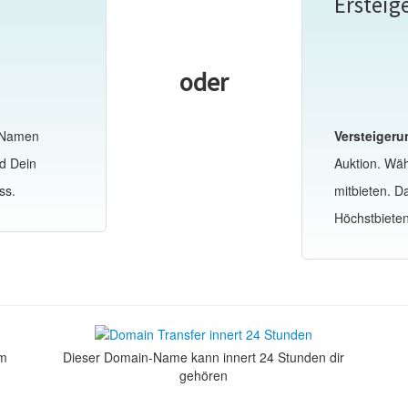
Ersteig
oder
-Namen
Versteigeru
d Dein
Auktion. Wä
ss.
mitbieten. 
Höchstbiete
om
Dieser Domain-Name kann innert 24 Stunden dir
gehören