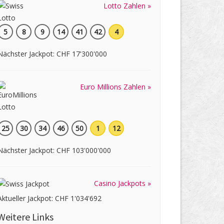
Lotto Zahlen »
5
8
9
14
41
42
4
Nächster Jackpot: CHF 17'300'000
Euro Millions Zahlen »
25
30
34
46
50
1
12
Nächster Jackpot: CHF 103'000'000
Casino Jackpots »
Aktueller Jackpot: CHF 1'034'692
Weitere Links