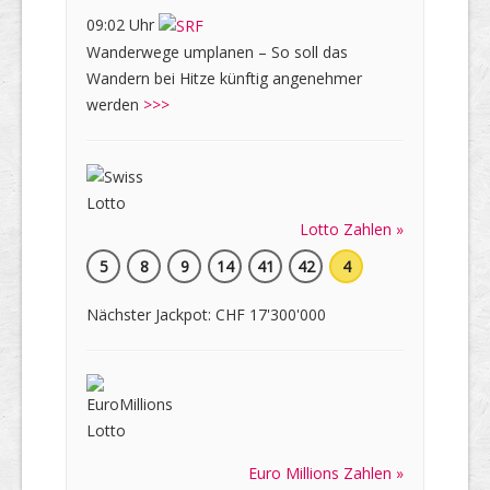
09:02 Uhr
Wanderwege umplanen – So soll das
Wandern bei Hitze künftig angenehmer
werden
>>>
Lotto Zahlen »
5
8
9
14
41
42
4
Nächster Jackpot: CHF 17'300'000
Euro Millions Zahlen »