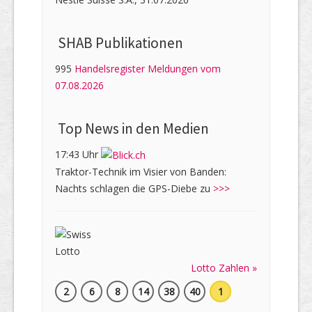
SHAB Publi­kati­onen
995
Handelsregister Meldungen vom
07.08.2026
Top News in den Medien
17:43 Uhr
Traktor-Technik im Visier von Banden:
Nachts schlagen die GPS-Diebe zu
>>>
Lotto Zahlen »
2
6
8
14
38
40
1