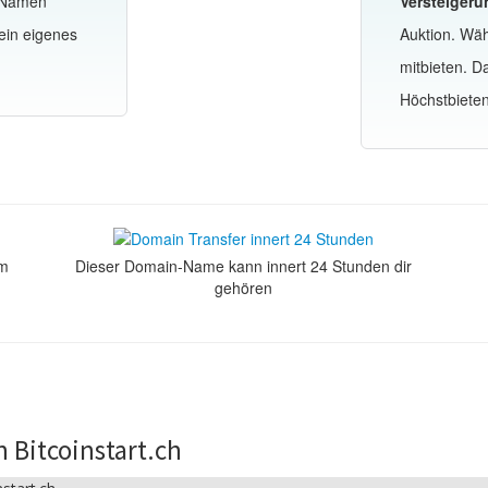
-Namen
Versteigeru
ein eigenes
Auktion. Wä
mitbieten. 
Höchstbiete
om
Dieser Domain-Name kann innert 24 Stunden dir
gehören
 Bitcoinstart.ch