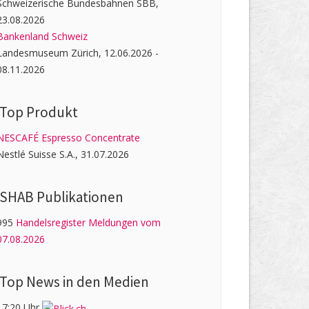
Schweizerische Bundesbahnen SBB,
23.08.2026
Bankenland Schweiz
Landesmuseum Zürich, 12.06.2026 -
08.11.2026
Top Produkt
NESCAFÉ Espresso Concentrate
Nestlé Suisse S.A., 31.07.2026
SHAB Publi­kati­onen
995
Handelsregister Meldungen vom
07.08.2026
Top News in den Medien
17:20 Uhr