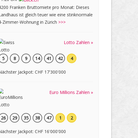
4200 Franken Bruttomiete pro Monat: Dieses
Landhaus ist gleich teuer wie eine stinknormale
4-Zimmer-Wohnung in Zürich
>>>
Lotto Zahlen »
5
8
9
14
41
42
4
Nächster Jackpot: CHF 17'300'000
Euro Millions Zahlen »
26
29
35
38
47
1
2
Nächster Jackpot: CHF 16'000'000