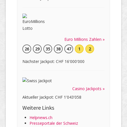
Euro Millions Zahlen »
26
29
35
38
47
1
2
Nächster Jackpot: CHF 16'000'000
Casino Jackpots »
Aktueller Jackpot: CHF 1'043'058
Weitere Links
Helpnews.ch
Presseportale der Schweiz