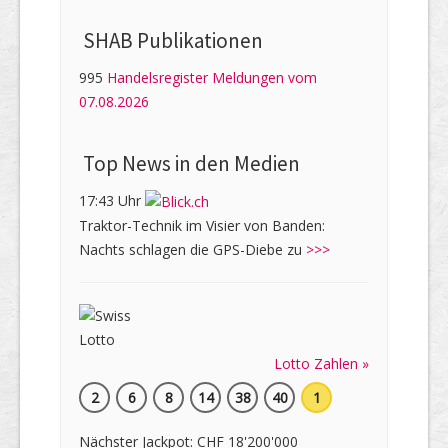
SHAB Publi­kati­onen
995
Handelsregister Meldungen vom
07.08.2026
Top News in den Medien
17:43 Uhr
Traktor-Technik im Visier von Banden:
Nachts schlagen die GPS-Diebe zu
>>>
Lotto Zahlen »
2
6
8
14
38
40
1
Nächster Jackpot: CHF 18'200'000