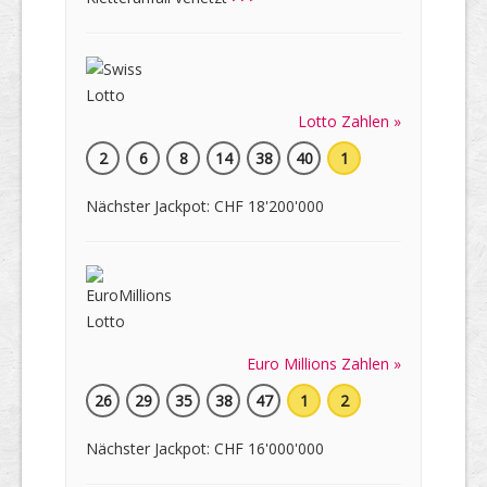
Lotto Zahlen »
2
6
8
14
38
40
1
Nächster Jackpot: CHF 18'200'000
Euro Millions Zahlen »
26
29
35
38
47
1
2
Nächster Jackpot: CHF 16'000'000