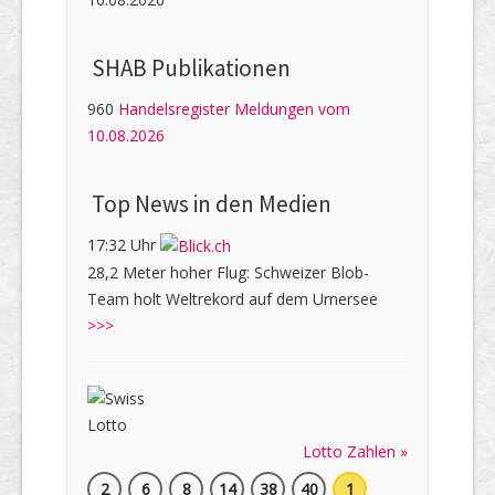
SHAB Publi­kati­onen
960
Handelsregister Meldungen vom
10.08.2026
Top News in den Medien
17:32 Uhr
28,2 Meter hoher Flug: Schweizer Blob-
Team holt Weltrekord auf dem Urnersee
>>>
Lotto Zahlen »
2
6
8
14
38
40
1