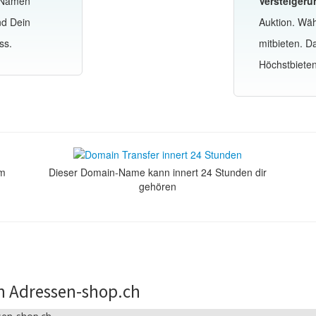
-Namen
Versteigeru
nd Dein
Auktion. Wä
ss.
mitbieten. 
Höchstbiete
om
Dieser Domain-Name kann innert 24 Stunden dir
gehören
n Adressen-shop.ch