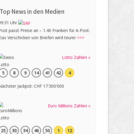
Top News in den Medien
09:31 Uhr
Post passt Preise an – 1.40 Franken für A-Post:
Das Verschicken von Briefen wird teurer
>>>
Lotto Zahlen »
5
8
9
14
41
42
4
Nächster Jackpot: CHF 17'300'000
Euro Millions Zahlen »
25
30
34
46
50
1
12