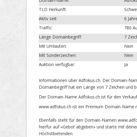
Domain-Name:
Adfok
TLD Herkunft:
Schwe
Aktiv seit:
6 Jahr
Traffic:
780 Au
Länge Domainbegriff:
7 Zei
Mit Umlauten:
Nein
Mit Sonderzeichen:
Nein
Auktion verfügbar:
Ja
Informationen über Adfokus.ch. Der Domain-Name 
Domainbegriff hat ein Länge von 7 Zeichen und b
Der Domain-Name Adfokus.ch ist für den Verkau
www.adfokus.ch ist ein Premium Domain-Name mit
Ebenfalls steht für den Domain-Namen www.adfoku
hierfür auf «Gebot abgeben» und starte mit dein
Höchstbietenden.