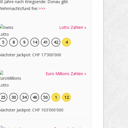
80 Jahre nach Kriegsende: Donau gibt
Wehrmachtsfund frei
>>>
Lotto Zahlen »
5
8
9
14
41
42
4
Nächster Jackpot: CHF 17'300'000
Euro Millions Zahlen »
25
30
34
46
50
1
12
Nächster Jackpot: CHF 103'000'000