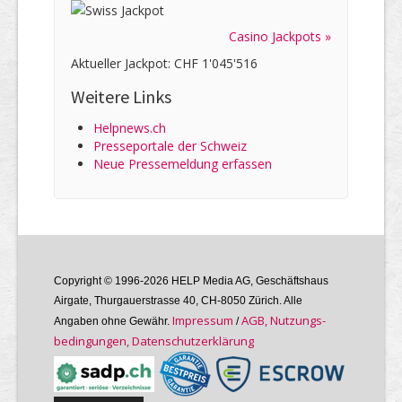
Casino Jackpots »
Aktueller Jackpot: CHF 1'045'516
Weitere Links
Helpnews.ch
Presseportale der Schweiz
Neue Pressemeldung erfassen
Copyright © 1996-2026 HELP Media AG, Geschäftshaus
Airgate, Thurgauer­strasse 40, CH-8050 Zürich. Alle
Im­pres­sum
AGB, Nutzungs­
Angaben ohne Gewähr.
/
bedin­gungen, Daten­schutz­er­klärung