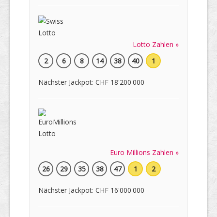
Lotto Zahlen »
2
6
8
14
38
40
1
Nächster Jackpot: CHF 18'200'000
Euro Millions Zahlen »
26
29
35
38
47
1
2
Nächster Jackpot: CHF 16'000'000