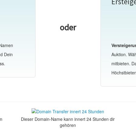
Ersteig
oder
-Namen
Versteigeru
nd Dein
Auktion. Wä
ss.
mitbieten. 
Höchstbiete
om
Dieser Domain-Name kann innert 24 Stunden dir
gehören