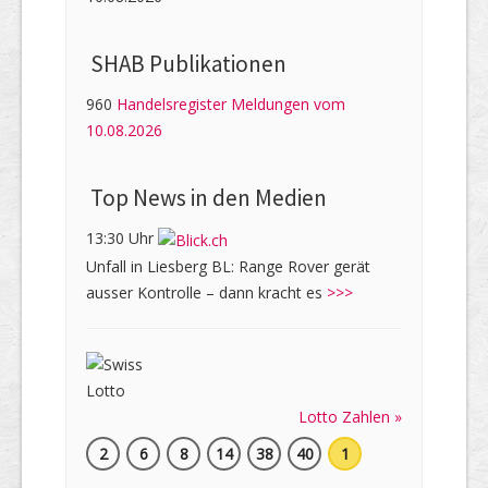
SHAB Publi­kati­onen
960
Handelsregister Meldungen vom
10.08.2026
Top News in den Medien
13:30 Uhr
Unfall in Liesberg BL: Range Rover gerät
ausser Kontrolle – dann kracht es
>>>
Lotto Zahlen »
2
6
8
14
38
40
1