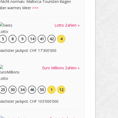
«Nicht normal»: Mallorca-Touristen klagen
über warmes Meer
>>>
Lotto Zahlen »
5
8
9
14
41
42
4
Nächster Jackpot: CHF 17'300'000
Euro Millions Zahlen »
25
30
34
46
50
1
12
Nächster Jackpot: CHF 103'000'000