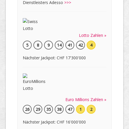
Dienstleisters Adesso
>>>
Lotto Zahlen »
5
8
9
14
41
42
4
Nächster Jackpot: CHF 17'300'000
Euro Millions Zahlen »
26
29
35
38
47
1
2
Nächster Jackpot: CHF 16'000'000