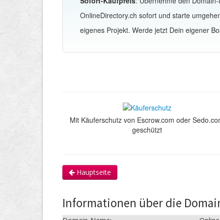
Sofort-Kaufpreis
: Übernehme den Domain
OnlineDirectory.ch sofort und starte umgehe
eigenes Projekt. Werde jetzt Dein eigener Bo
Mit Käuferschutz von Escrow.com oder Sedo.c
geschützt
Hauptseite
Informationen über die Domai