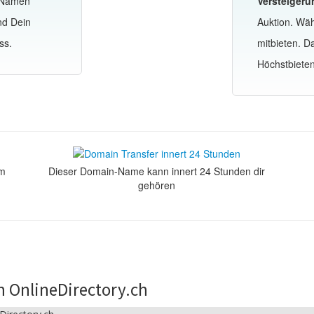
-Namen
Versteigeru
nd Dein
Auktion. Wä
ss.
mitbieten. 
Höchstbiete
om
Dieser Domain-Name kann innert 24 Stunden dir
gehören
n OnlineDirectory.ch