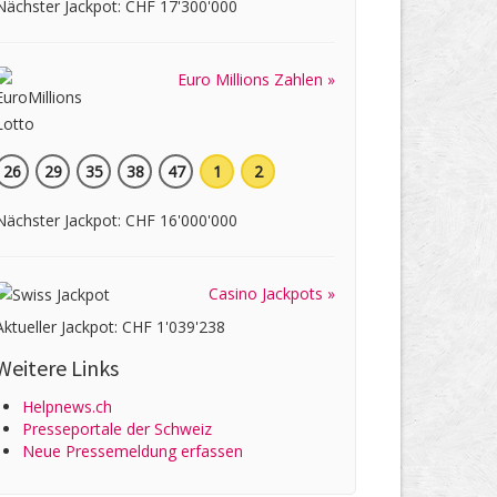
Nächster Jackpot: CHF 17'300'000
Euro Millions Zahlen »
26
29
35
38
47
1
2
Nächster Jackpot: CHF 16'000'000
Casino Jackpots »
Aktueller Jackpot: CHF 1'039'238
Weitere Links
Helpnews.ch
Presseportale der Schweiz
Neue Pressemeldung erfassen