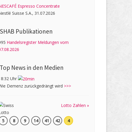
NESCAFÉ Espresso Concentrate
Nestlé Suisse S.A., 31.07.2026
SHAB Publi­kati­onen
995
Handelsregister Meldungen vom
07.08.2026
Top News in den Medien
18:32 Uhr
Wie Demenz zurückgedrängt wird
>>>
Lotto Zahlen »
5
8
9
14
41
42
4