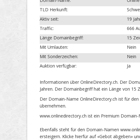
Domain-Name:
Online
TLD Herkunft:
Schwe
Aktiv seit:
19 Jah
Traffic:
666 Au
Länge Domainbegriff:
15 Ze
Mit Umlauten:
Nein
Mit Sonderzeichen:
Nein
Auktion verfügbar:
Ja
Informationen über OnlineDirectory.ch. Der Doma
Jahren. Der Domainbegriff hat ein Länge von 15 Z
Der Domain-Name OnlineDirectory.ch ist für den
übernehmen.
www.onlinedirectory.ch ist ein Premium Domain-
Ebenfalls steht für den Domain-Namen www.online
ersteigern. Klicke hierfür auf «Gebot abgeben» 