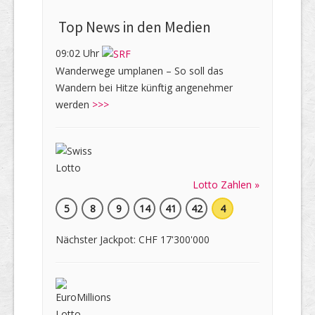
Top News in den Medien
09:02 Uhr
Wanderwege umplanen – So soll das
Wandern bei Hitze künftig angenehmer
werden
>>>
Lotto Zahlen »
5
8
9
14
41
42
4
Nächster Jackpot: CHF 17'300'000