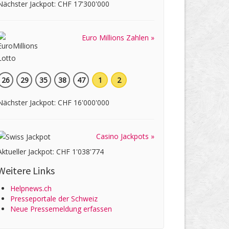
Nächster Jackpot: CHF 17'300'000
Euro Millions Zahlen »
26
29
35
38
47
1
2
Nächster Jackpot: CHF 16'000'000
Casino Jackpots »
Aktueller Jackpot: CHF 1'038'774
Weitere Links
Helpnews.ch
Presseportale der Schweiz
Neue Pressemeldung erfassen