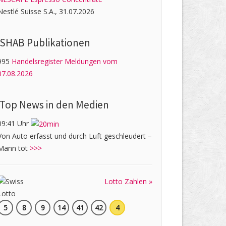
Nestlé Suisse S.A., 31.07.2026
SHAB Publi­kati­onen
995
Handelsregister Meldungen vom
07.08.2026
Top News in den Medien
09:41 Uhr
Von Auto erfasst und durch Luft geschleudert –
Mann tot
>>>
Lotto Zahlen »
5
8
9
14
41
42
4