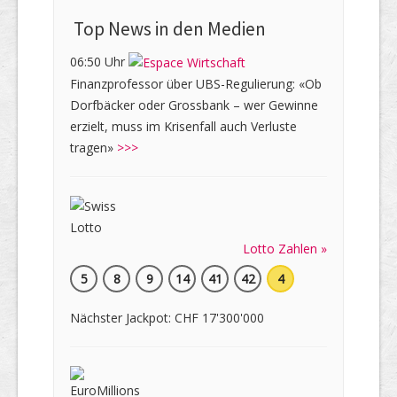
Top News in den Medien
06:50 Uhr
Finanzprofessor über UBS-Regulierung: «Ob
Dorfbäcker oder Grossbank – wer Gewinne
erzielt, muss im Krisenfall auch Verluste
tragen»
>>>
Lotto Zahlen »
5
8
9
14
41
42
4
Nächster Jackpot: CHF 17'300'000